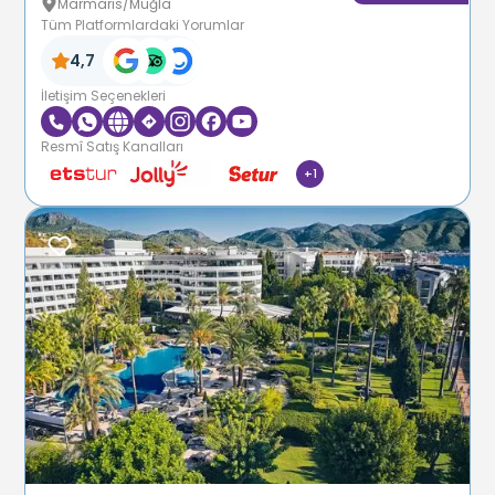
Marmaris/Muğla
Tüm Platformlardaki Yorumlar
4,7
İletişim Seçenekleri
Resmî Satış Kanalları
+
1