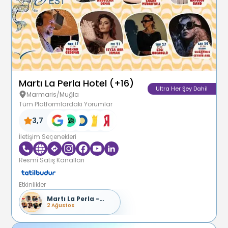
Martı La Perla Hotel (+16)
Ultra Her Şey Dahil
Marmaris/Muğla
Tüm Platformlardaki Yorumlar
3,7
İletişim Seçenekleri
Resmî Satış Kanalları
Etkinlikler
Martı La Perla -
Ağustos Konserleri
2 Ağustos