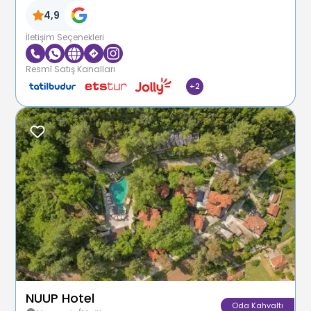
4,9
İletişim Seçenekleri
Resmî Satış Kanalları
+
2
NUUP Hotel
Oda Kahvaltı