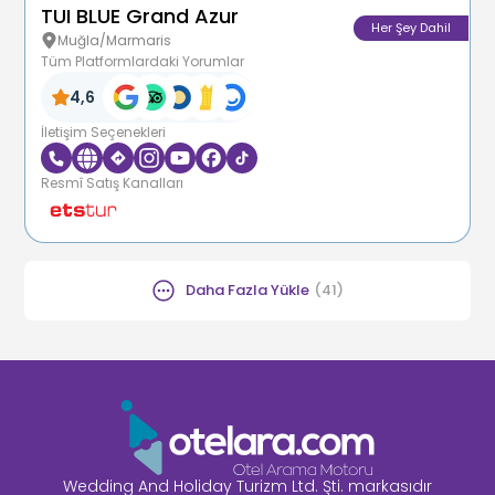
TUI BLUE Grand Azur
Her Şey Dahil
Muğla/Marmaris
Tüm Platformlardaki Yorumlar
4,6
İletişim Seçenekleri
Resmî Satış Kanalları
Daha Fazla Yükle
(
41
)
Wedding And Holiday Turizm Ltd. Şti. markasıdır