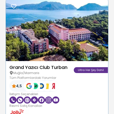
Grand Yazıcı Club Turban
Ultra Her Şey Dahil
Muğla/Marmaris
Tüm Platformlardaki Yorumlar
4,5
İletişim Seçenekleri
Resmî Satış Kanalları