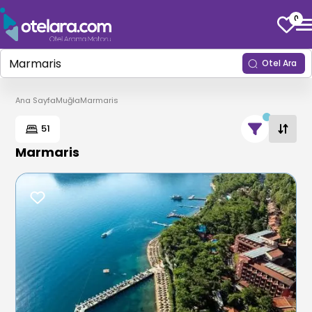
0
Otel Ara
Ana Sayfa
Muğla
Marmaris
51
Marmaris