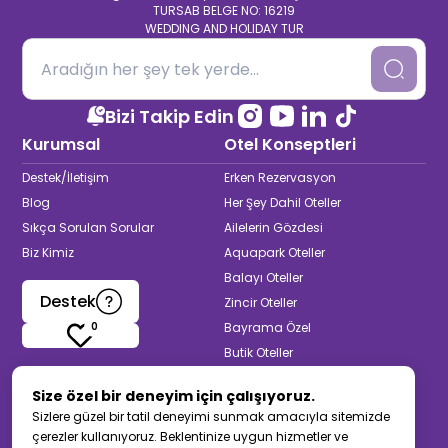
TURSAB BELGE NO: 16219
WEDDING AND HOLIDAY TUR
Bizi Takip Edin
Kurumsal
Otel Konseptleri
Destek/İletişim
Erken Rezervasyon
Blog
Her Şey Dahil Oteller
Sıkça Sorulan Sorular
Ailelerin Gözdesi
Biz Kimiz
Aquapark Oteller
Balayı Oteller
Destek
Zincir Oteller
0
Bayrama Özel
Butik Oteller
Termal & Spa Oteller
Size özel bir deneyim için çalışıyoruz.
Yetişkinlere Özel
Sizlere güzel bir tatil deneyimi sunmak amacıyla sitemizde
Muhafazakar Oteller
çerezler kullanıyoruz. Beklentinize uygun hizmetler ve
Back to top