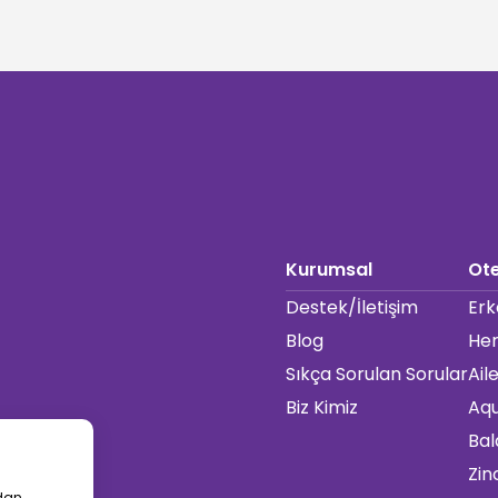
Kurumsal
Ote
Destek/İletişim
Erk
Blog
Her
Sıkça Sorulan Sorular
Ail
Biz Kimiz
Aqu
Bal
Zin
rdan