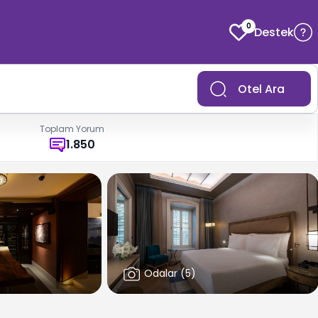
0
Destek
Otel Ara
Toplam Yorum
1.850
Odalar
(
5
)