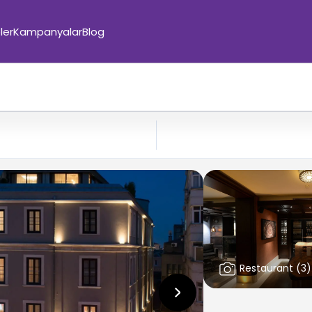
ler
Kampanyalar
Blog
Restaurant
(
3
)