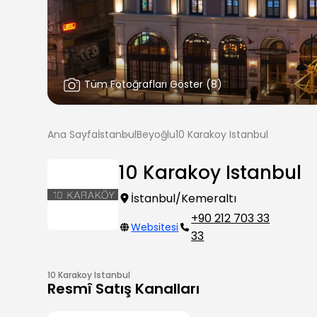
Tüm Fotoğrafları Göster
(
8
)
Ana Sayfa
İstanbul
Beyoğlu
10 Karakoy Istanbul
10 Karakoy Istanbul
İstanbul/Kemeraltı
+90 212 703 33
Websitesi
33
10 Karakoy Istanbul
Resmî Satış Kanalları