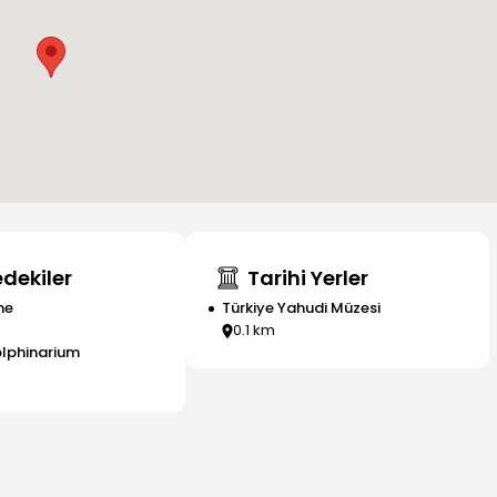
dekiler
Tarihi Yerler
me
Türkiye Yahudi Müzesi
0.1
km
olphinarium