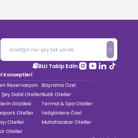
Bizi Takip Edin
l Konseptleri
en Rezervasyon
Bayrama Özel
 Şey Dahil Oteller
Butik Oteller
elerin Gözdesi
Termal & Spa Oteller
apark Oteller
Yetişkinlere Özel
ayı Oteller
Muhafazakar Oteller
cir Oteller