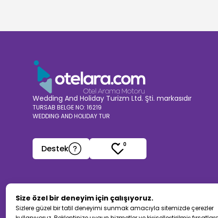
Wedding And Holiday Turizm Ltd. Şti. markasıdır
TURSAB BELGE NO: 16219
WEDDING AND HOLIDAY TUR
0
Destek
Size özel bir deneyim için çalışıyoruz.
Sizlere güzel bir tatil deneyimi sunmak amacıyla sitemizde çerezler
kullanıyoruz. Beklentinize uygun hizmetler ve kişiselleştirilmiş fırsatla