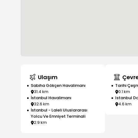
Ulaşım
Çevre
Sabiha Gökçen Havalimanı
Tarihi Çeş
31.4
km
0.1
km
İstanbul Havalimanı
Istanbul D
32.6
km
4.6
km
İstanbul - Laleli Uluslararası
Yolcu Ve Emniyet Terminali
2.9
km