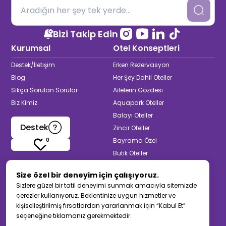
Bizi Takip Edin
Kurumsal
Otel Konseptleri
Destek/İletişim
Erken Rezervasyon
Blog
Her Şey Dahil Oteller
Sıkça Sorulan Sorular
Ailelerin Gözdesi
Biz Kimiz
Aquapark Oteller
Balayı Oteller
Destek
Zincir Oteller
0
Bayrama Özel
Butik Oteller
Termal & Spa Oteller
Size özel bir deneyim için çalışıyoruz.
Yetişkinlere Özel
Sizlere güzel bir tatil deneyimi sunmak amacıyla sitemizde
Muhafazakar Oteller
çerezler kullanıyoruz. Beklentinize uygun hizmetler ve
Back to top
kişiselleştirilmiş fırsatlardan yararlanmak için “Kabul Et”
seçeneğine tıklamanız gerekmektedir.