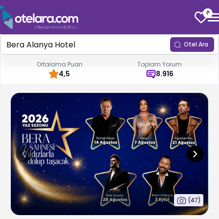
0
Otel Ara
Ortalama Puan
Toplam Yorum
4,5
8.916
(
47
)