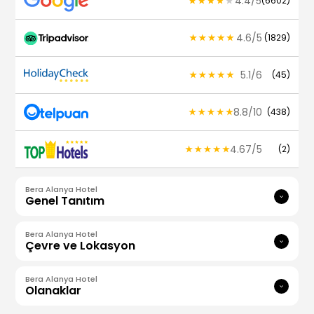
4.4
/
5
(
6602
)
4.6
/
5
(
1829
)
5.1
/
6
(
45
)
8.8
/
10
(
438
)
4.67
/
5
(
2
)
Bera Alanya Hotel
Genel Tanıtım
Bera Alanya Hotel
Çevre ve Lokasyon
Bera Alanya Hotel
Olanaklar