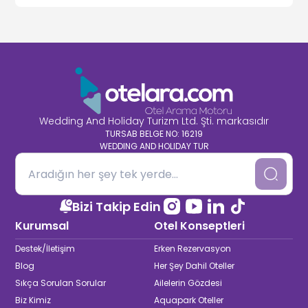
Wedding And Holiday Turizm Ltd. Şti. markasıdır
TURSAB BELGE NO: 16219
WEDDING AND HOLIDAY TUR
Bizi Takip Edin
Kurumsal
Otel Konseptleri
Destek/İletişim
Erken Rezervasyon
Blog
Her Şey Dahil Oteller
Sıkça Sorulan Sorular
Ailelerin Gözdesi
Biz Kimiz
Aquapark Oteller