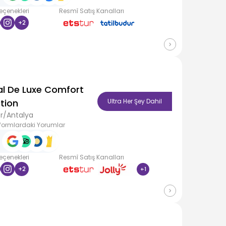
Seçenekleri
Resmî Satış Kanalları
+
2
al De Luxe Comfort
tion
Ultra Her Şey Dahil
r/Antalya
formlardaki Yorumlar
Seçenekleri
Resmî Satış Kanalları
+
2
+
1