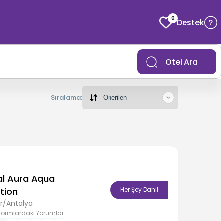
0
Destek
Otel Ara
Sıralama:
al Aura Aqua
tion
Her Şey Dahil
r/Antalya
formlardaki Yorumlar