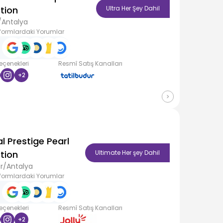
tion
Ultra Her Şey Dahil
/Antalya
formlardaki Yorumlar
Seçenekleri
Resmî Satış Kanalları
+
2
l Prestige Pearl
tion
Ultimate Her şey Dahil
r/Antalya
formlardaki Yorumlar
Seçenekleri
Resmî Satış Kanalları
+
2