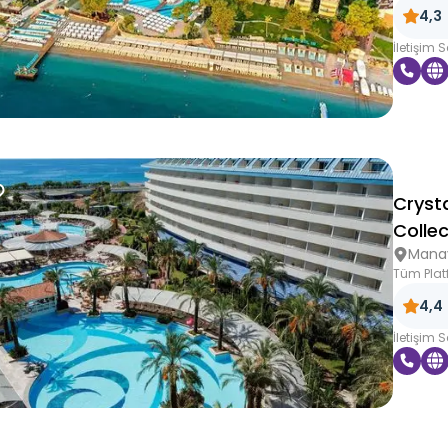
4,3
İletişim 
Cryst
Collec
Mana
Tüm Plat
4,4
İletişim 