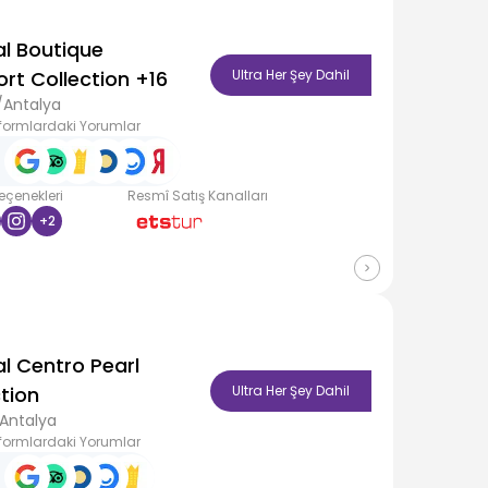
al Boutique
rt Collection +16
Ultra Her Şey Dahil
/Antalya
formlardaki Yorumlar
Seçenekleri
Resmî Satış Kanalları
+
2
al Centro Pearl
tion
Ultra Her Şey Dahil
Antalya
formlardaki Yorumlar