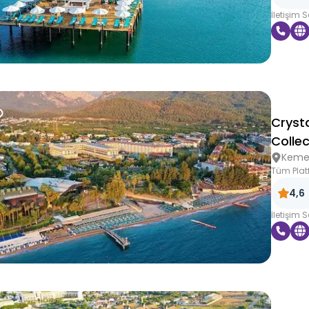
İletişim 
Cryst
Collec
Keme
Tüm Plat
4,6
İletişim 