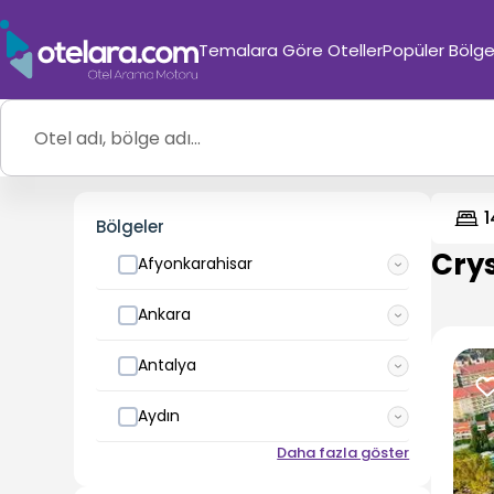
Temalara Göre Oteller
Popüler Bölge
1
Bölgeler
Crys
Afyonkarahisar
Ankara
Antalya
Aydın
Daha fazla göster