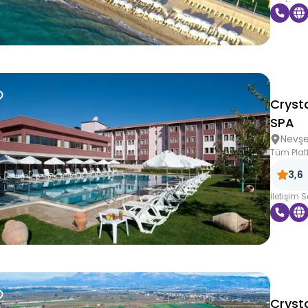
Cryst
SPA
Nevşe
Tüm Plat
3,6
İletişim 
Cryst