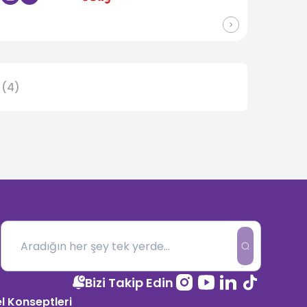
(
4
)
Bizi Takip Edin
l Konseptleri