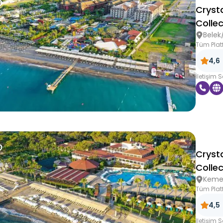
Cryst
Collec
Belek
Tüm Plat
4,6
İletişim 
Crysta
Collec
Keme
Tüm Plat
4,5
İletişim 