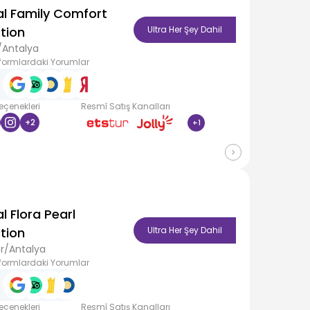
al Family Comfort
tion
Ultra Her Şey Dahil
/Antalya
formlardaki Yorumlar
Seçenekleri
Resmî Satış Kanalları
+
2
+
1
l Flora Pearl
tion
Ultra Her Şey Dahil
r/Antalya
formlardaki Yorumlar
Seçenekleri
Resmî Satış Kanalları