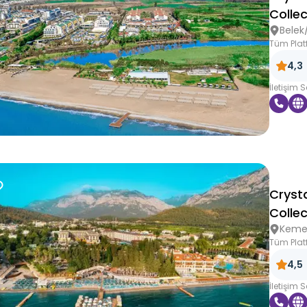
Collec
Belek
Tüm Plat
4,3
İletişim 
Crysta
Collec
Keme
Tüm Plat
4,5
İletişim 