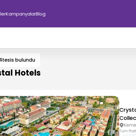
ler
Kampanyalar
Blog
4
tesis bulundu
tal Hotels
Cryst
Collec
Keme
Tüm Plat