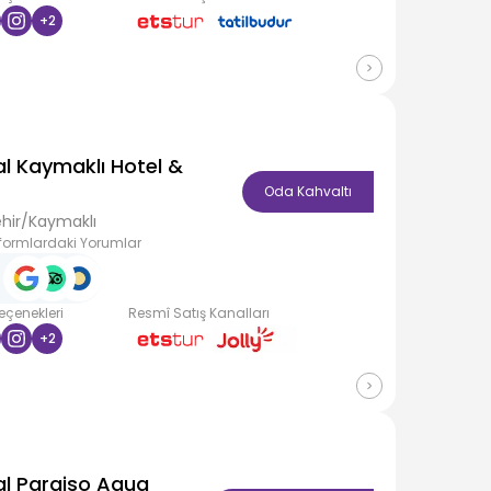
+
2
al Kaymaklı Hotel &
Oda Kahvaltı
hir/Kaymaklı
formlardaki Yorumlar
Seçenekleri
Resmî Satış Kanalları
+
2
al Paraiso Aqua