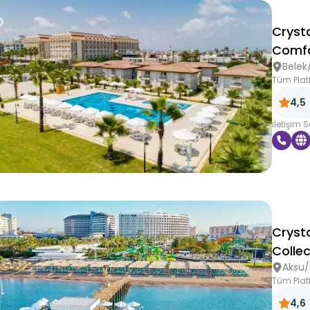
Cryst
Comfo
Belek
Tüm Plat
4,5
İletişim 
Cryst
Collec
Aksu/
Tüm Plat
4,6