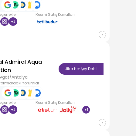
Seçenekleri
Resmî Satış Kanalları
+
2
al Admiral Aqua
tion
Ultra Her Şey Dahil
vgat/Antalya
formlardaki Yorumlar
Seçenekleri
Resmî Satış Kanalları
+
2
+
1