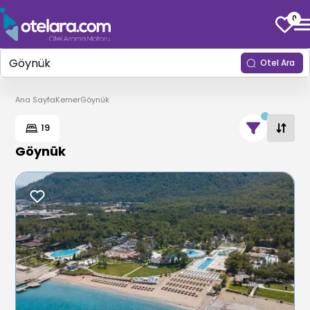
0
Otel Ara
Ana Sayfa
Kemer
Göynük
19
Göynük