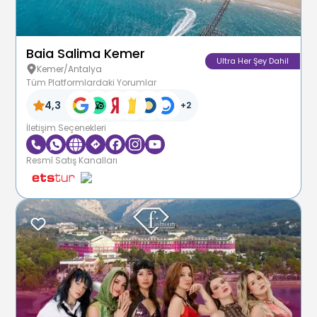
Baia Salima Kemer
Ultra Her Şey Dahil
Kemer/Antalya
Tüm Platformlardaki Yorumlar
4,3
+
2
İletişim Seçenekleri
Resmî Satış Kanalları