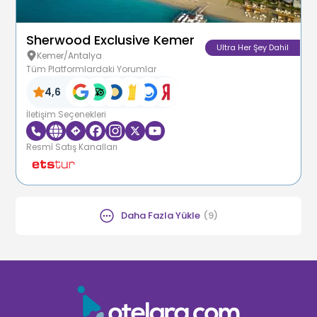
Sherwood Exclusive Kemer
Ultra Her Şey Dahil
Kemer/Antalya
Tüm Platformlardaki Yorumlar
4,6
İletişim Seçenekleri
Resmî Satış Kanalları
Daha Fazla Yükle
(
9
)