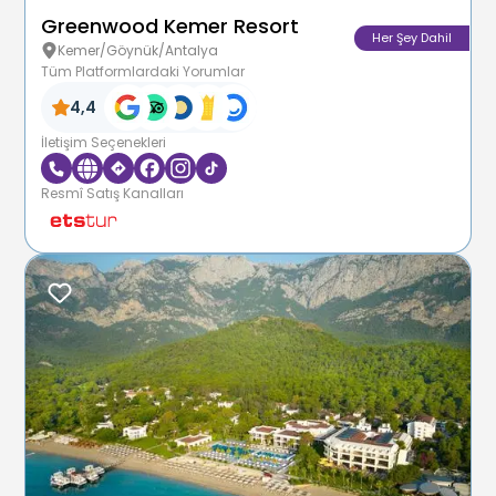
Greenwood Kemer Resort
Her Şey Dahil
Kemer/Göynük/Antalya
Tüm Platformlardaki Yorumlar
4,4
İletişim Seçenekleri
Resmî Satış Kanalları