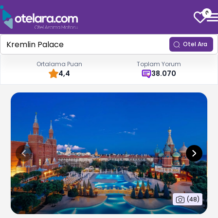
0
Otel Ara
Ortalama Puan
Toplam Yorum
4,4
38.070
(
48
)