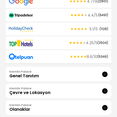
4.7
/
5
(
22601
)
4.4
/
5
(
6491
)
5.1
/
6
(
1128
)
4.25
/
5
(
2504
)
8.6
/
10
(
5346
)
Kremlin Palace
Genel Tanıtım
Kremlin Palace
Çevre ve Lokasyon
Kremlin Palace
Olanaklar