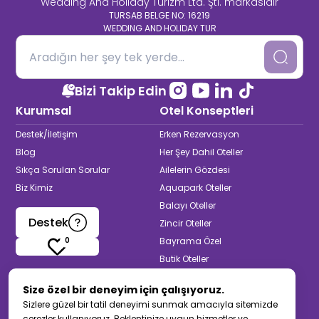
Wedding And Holiday Turizm Ltd. Şti. markasıdır
TURSAB BELGE NO: 16219
WEDDING AND HOLIDAY TUR
Bizi Takip Edin
Kurumsal
Otel Konseptleri
Destek/İletişim
Erken Rezervasyon
Blog
Her Şey Dahil Oteller
Sıkça Sorulan Sorular
Ailelerin Gözdesi
Biz Kimiz
Aquapark Oteller
Balayı Oteller
Destek
Zincir Oteller
0
Bayrama Özel
Butik Oteller
Termal & Spa Oteller
Size özel bir deneyim için çalışıyoruz.
Yetişkinlere Özel
Sizlere güzel bir tatil deneyimi sunmak amacıyla sitemizde
Muhafazakar Oteller
çerezler kullanıyoruz. Beklentinize uygun hizmetler ve