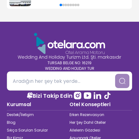
Wedding And Holiday Turizm Ltd. Şti. markasıdır
TURSAB BELGE NO: 16219
WEDDING AND HOLIDAY TUR
Bizi Takip Edin
Kurumsal
Otel Konseptleri
Destek/İletişim
Erken Rezervasyon
Blog
Her Şey Dahil Oteller
Sıkça Sorulan Sorular
Ailelerin Gözdesi
Biz Kimiz
Aquapark Oteller