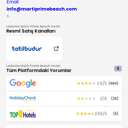
Email
info@martiprimebeach.com
Ladonia Martı Prime Beach Hotel
Resmî Satış Kanalları
Ladonia Martı Prime Beach Hotel
3
Tüm Platformdaki Yorumlar
3.6
/
5
(
484
)
2
/
6
(
29
)
3.56
/
5
(
6
)