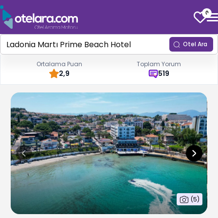
0
Otel Ara
Ortalama Puan
Toplam Yorum
2,9
519
(
5
)