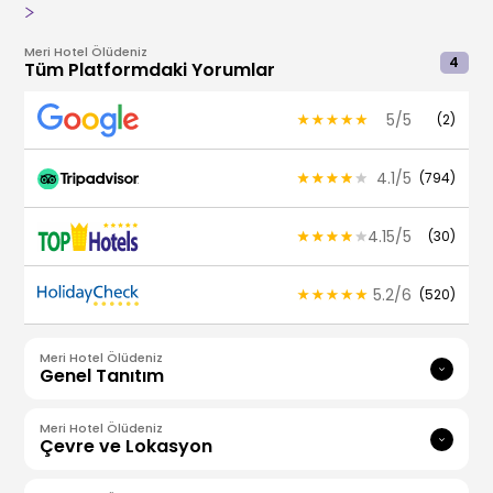
Meri Hotel Ölüdeniz
4
Tüm Platformdaki Yorumlar
5
/
5
(
2
)
4.1
/
5
(
794
)
4.15
/
5
(
30
)
5.2
/
6
(
520
)
Meri Hotel Ölüdeniz
Genel Tanıtım
Meri Hotel Ölüdeniz
Çevre ve Lokasyon