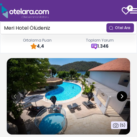
0
Otel Ara
Ortalama Puan
Toplam Yorum
4,4
1.346
(
5
)