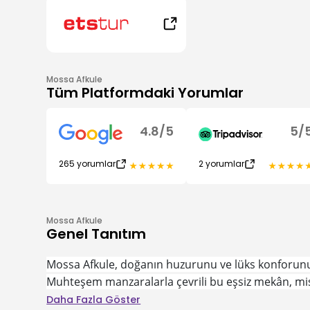
Mossa Afkule
Tüm Platformdaki Yorumlar
4.8
/
5
5
/
265
yorumlar
2
yorumlar
Mossa Afkule
Genel Tanıtım
Mossa Afkule, doğanın huzurunu ve lüks konforunu b
Muhteşem manzaralarla çevrili bu eşsiz mekân, misa
Daha Fazla Göster