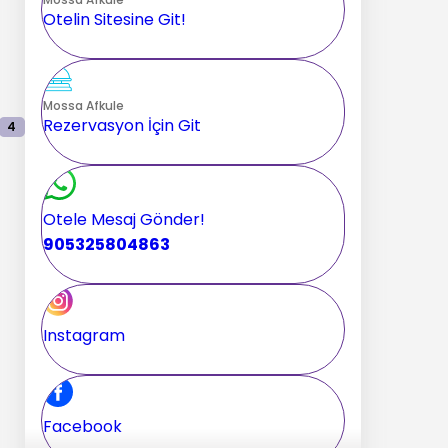
Otelin Sitesine Git!
Mossa Afkule
Rezervasyon İçin Git
4
Otele Mesaj Gönder!
905325804863
Instagram
Facebook