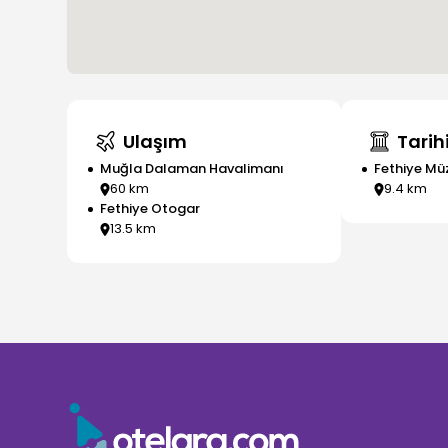
Ulaşım
Tarihi
Muğla Dalaman Havalimanı
Fethiye Mü
60
km
9.4
km
Fethiye Otogar
13.5
km