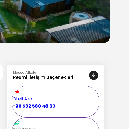
Mossa Afkule
Resmî İletişim Seçenekleri
Oteli Ara!
+90 532 580 48 63
Mossa Afkule