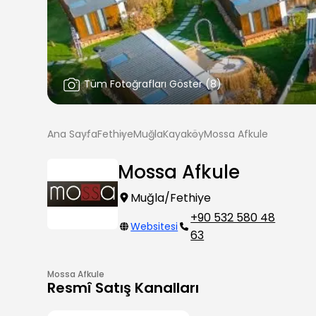
Tüm Fotoğrafları Göster
(
8
)
Ana Sayfa
Fethiye
Muğla
Kayaköy
Mossa Afkule
Mossa Afkule
Muğla/Fethiye
+90 532 580 48
Websitesi
63
Mossa Afkule
Resmî Satış Kanalları