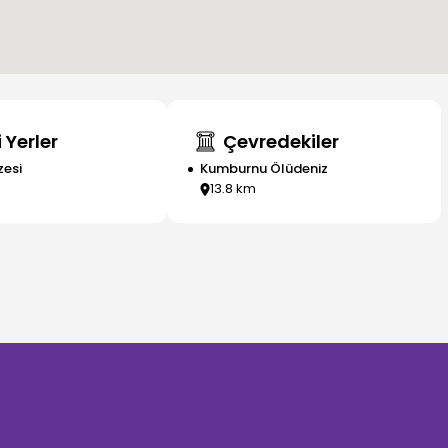
 Yerler
Çevredekiler
zesi
Kumburnu Ölüdeniz
13.8
km