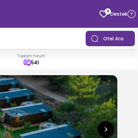
0
Destek
Otel Ara
Toplam Yorum
541