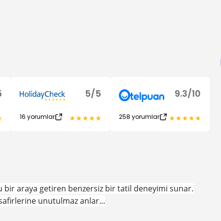
5
5
/
5
9.3
/
10
16
yorumlar
258
yorumlar
ir araya getiren benzersiz bir tatil deneyimi sunar.
firlerine unutulmaz anlar...