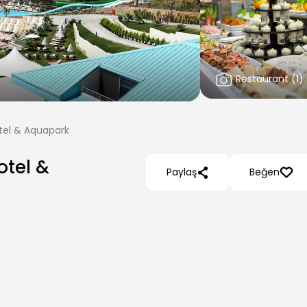
Restaurant
(
1
)
otel & Aquapark
otel &
Paylaş
Beğen