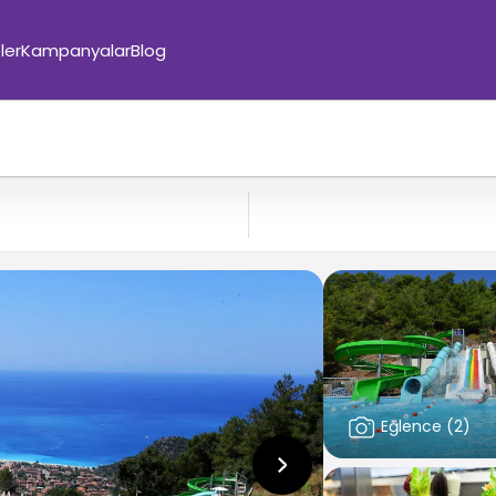
ler
Kampanyalar
Blog
Eğlence
(
2
)