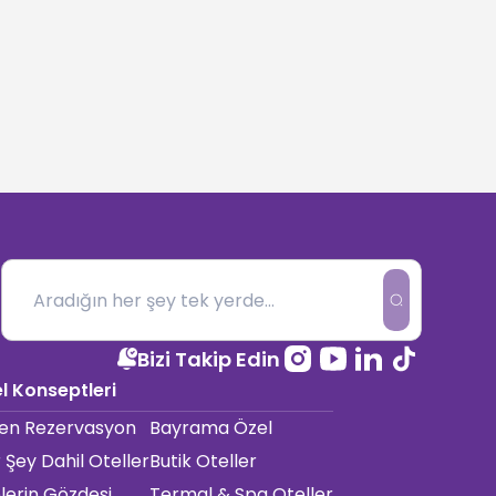
Bizi Takip Edin
l Konseptleri
en Rezervasyon
Bayrama Özel
 Şey Dahil Oteller
Butik Oteller
elerin Gözdesi
Termal & Spa Oteller