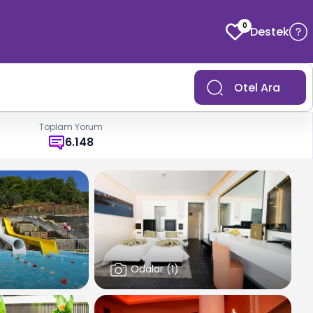
0
Destek
Otel Ara
Toplam Yorum
6.148
Odalar
(
1
)