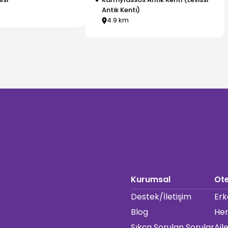
Antik Kenti)
4.9
km
Kurumsal
Ote
Destek/İletişim
Erk
Blog
Her
Sıkça Sorulan Sorular
Ail