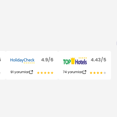
5
4.9
/
6
4.43
/
5
91
yorumlar
74
yorumlar