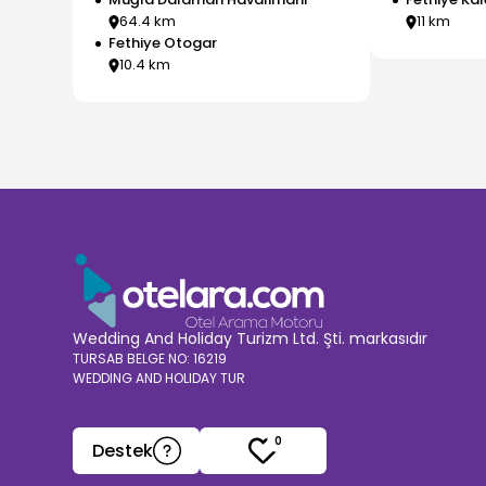
64.4
km
11
km
Fethiye Otogar
10.4
km
Wedding And Holiday Turizm Ltd. Şti. markasıdır
TURSAB BELGE NO: 16219
WEDDING AND HOLIDAY TUR
0
Destek