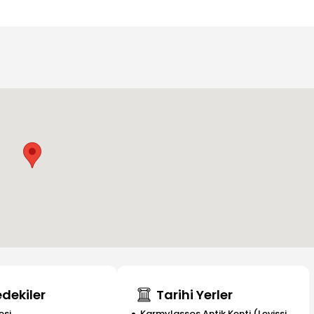
dekiler
Tarihi Yerler
esi
Karmylassos Antik Kenti (Levissi