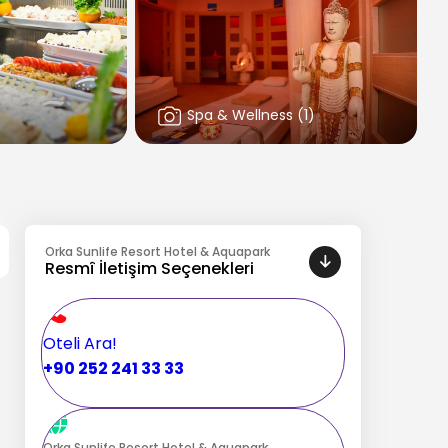
Spa & Wellness
(
1
)
Orka Sunlife Resort Hotel & Aquapark
Resmî İletişim Seçenekleri
Oteli Ara!
+90 252 241 33 33
Orka Sunlife Resort Hotel & Aquapark