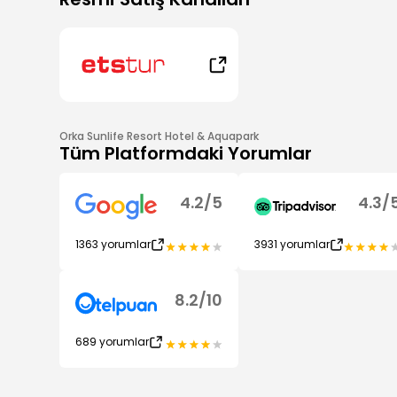
Orka Sunlife Resort Hotel & Aquapark
Tüm Platformdaki Yorumlar
4.2
/
5
4.3
/
1363
yorumlar
3931
yorumlar
8.2
/
10
689
yorumlar