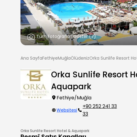
Tüm Fotoğrafları Göster
(
7
)
Ana Sayfa
Fethiye
Muğla
Ölüdeniz
Orka Sunlife Resort H
Orka Sunlife Resort H
Aquapark
Fethiye/Muğla
+90 252 241 33
Websitesi
33
Orka Sunlife Resort Hotel & Aquapark
Resmî Satış Kanalları