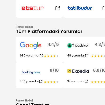
Renex Hotel
Tüm Platformdaki Yorumlar
4.4
/
5
4.3
/
680
yorumlar
48
yorumlar
8
/
10
8.8
/
1
367
yorumlar
37
yorumlar
Renex Hotel