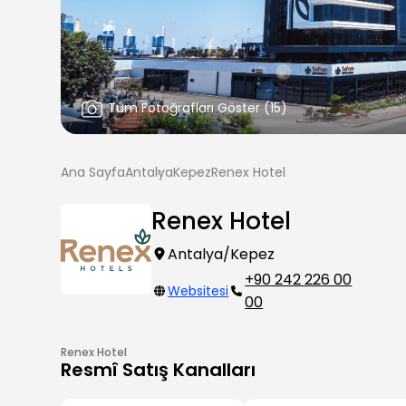
Tüm Fotoğrafları Göster
(
15
)
Ana Sayfa
Antalya
Kepez
Renex Hotel
Renex Hotel
Antalya/Kepez
+90 242 226 00
Websitesi
00
Renex Hotel
Resmî Satış Kanalları