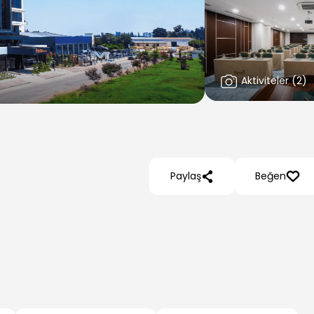
Aktiviteler
(
2
)
Paylaş
Beğen