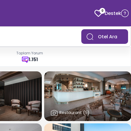
0
Destek
Otel Ara
Toplam Yorum
1.151
Restaurant
(
5
)