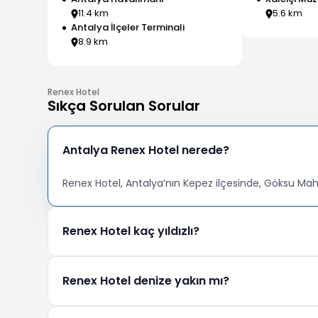
11.4
km
5.6
km
Antalya İlçeler Terminali
8.9
km
Renex Hotel
Sıkça Sorulan Sorular
Antalya Renex Hotel nerede?
Renex Hotel, Antalya’nın Kepez ilçesinde, Göksu Mah
Renex Hotel kaç yıldızlı?
Renex Hotel, 5 yıldızlı otel kategorisinde hizmet ver
Renex Hotel denize yakın mı?
Renex Hotel, Konyaaltı ve Lara Plajlarına 10 km uzaklık