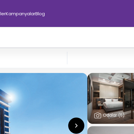
ler
Kampanyalar
Blog
Odalar
(
5
)