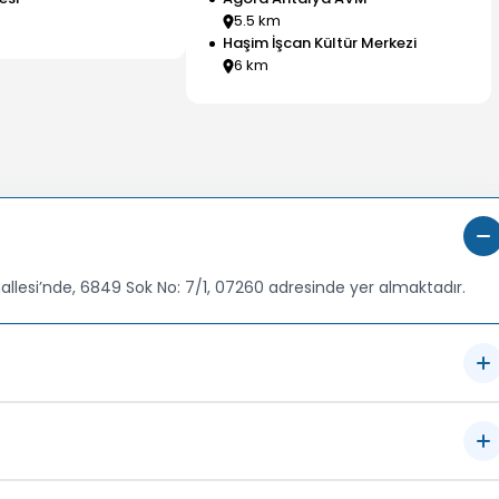
5.5
km
Haşim İşcan Kültür Merkezi
6
km
allesi’nde, 6849 Sok No: 7/1, 07260 adresinde yer almaktadır.
mektedir.
tadır.