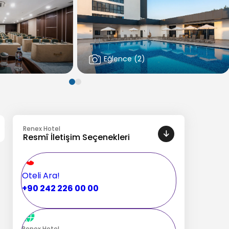
Eğlence
(
2
)
Renex Hotel
Resmî İletişim Seçenekleri
Oteli Ara!
+90 242 226 00 00
Renex Hotel