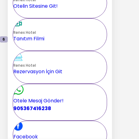
Otelin Sitesine Git!
Renex Hotel
Tanıtım Filmi
6
Renex Hotel
Rezervasyon İçin Git
Otele Mesaj Gönder!
905367416238
Facebook