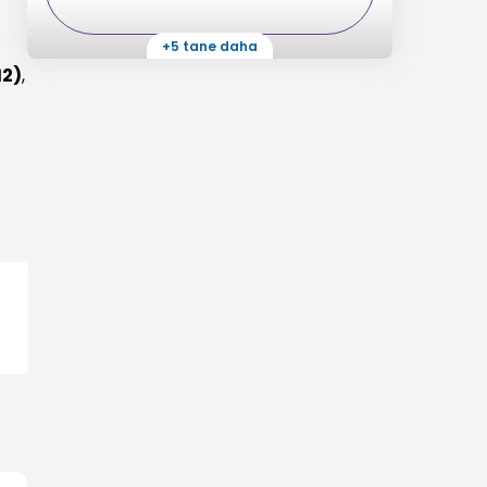
+5 tane daha
12)
,
Spor Merkezi