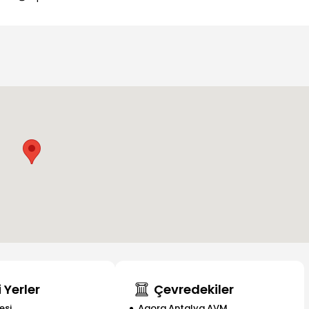
 Yerler
Çevredekiler
esi
Agora Antalya AVM