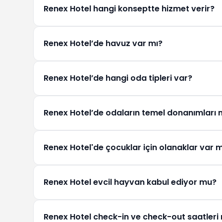
Renex Hotel hangi konseptte hizmet verir?
Renex Hotel "Oda-Kahvaltı” konseptinde hizmet ver
Renex Hotel’de havuz var mı?
Tesiste açık ve kapalı yüzme havuzları mevcuttur.
Renex Hotel’de hangi oda tipleri var?
Renex Hotel’de Şehir Manzaralı Standart Oda, Havuz 
Renex Hotel’de odaların temel donanımları n
seçenekleri bulunmaktadır.
Renex Hotel odalarında konforlu bir konaklama için g
Renex Hotel'de çocuklar için olanaklar var m
kurutma makinesi gibi temel donanımlar bulunmakta
sunulmaktadır.
Renex Hotel +12 konseptine sahip bir oteldir ve bu 
Renex Hotel evcil hayvan kabul ediyor mu?
Ancak ailelerin konforlu bir konaklama geçirebilmesi 
mevcuttur.
Hayır, Renex Hotel evcil hayvan kabul etmemektedir
Renex Hotel check-in ve check-out saatleri 