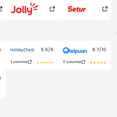
5
5.5
/
6
8.7
/
10
2
yorumlar
17
yorumlar
0