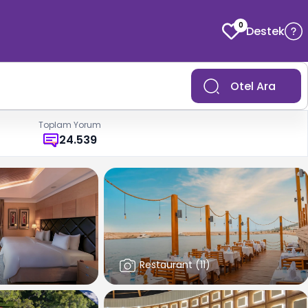
0
Destek
Otel Ara
Toplam Yorum
24.539
Restaurant
(
11
)