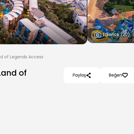
Eğlence
(
20
)
nd of Legends Access
Land of
Paylaş
Beğen