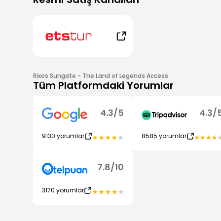
Rixos Sungate - The Land of Legends Access
Tüm Platformdaki Yorumlar
4.3
/
5
4.3
/
9130
yorumlar
8585
yorumlar
7.8
/
10
3170
yorumlar