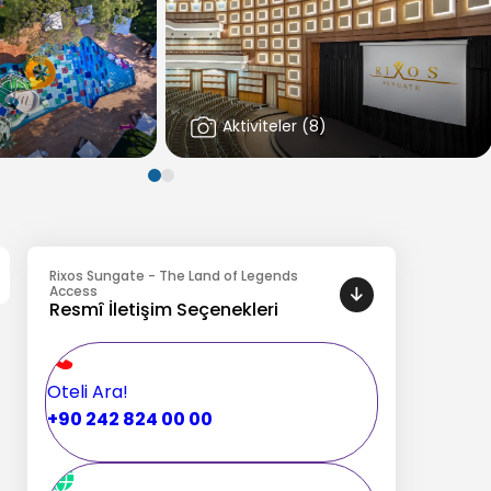
Aktiviteler
(
8
)
Rixos Sungate - The Land of Legends
Access
Resmî İletişim Seçenekleri
Oteli Ara!
+90 242 824 00 00