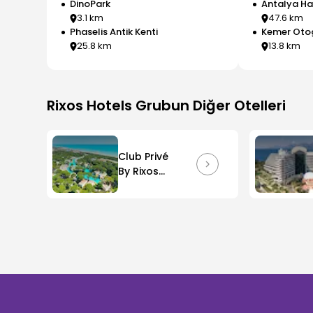
DinoPark
Antalya Ha
3.1
km
47.6
km
Phaselis Antik Kenti
Kemer Oto
25.8
km
13.8
km
Rixos Hotels
Grubun Diğer Otelleri
Club Privé
By Rixos
Belek