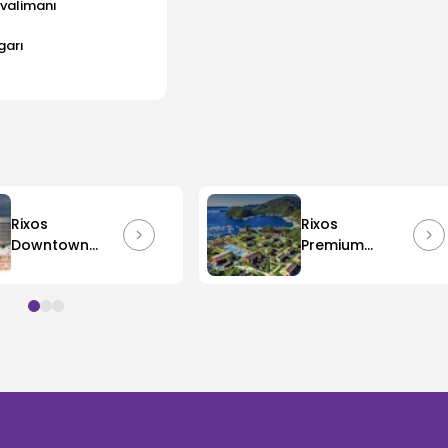
valimanı
garı
Rixos
Rixos
Downtown
Premium
Antalya -
Göcek
The Land of
Legends
Access