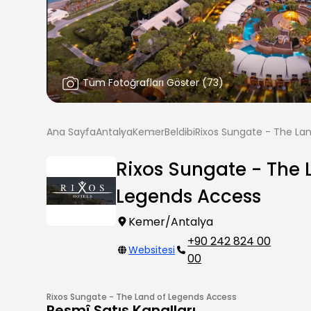
Tüm Fotoğrafları Göster
(
73
)
Ana Sayfa
Antalya
Kemer
Beldibi
Rixos Sungate - The La
Rixos Sungate - The 
Legends Access
Kemer/Antalya
+90 242 824 00
Websitesi
00
Rixos Sungate - The Land of Legends Access
Resmî Satış Kanalları