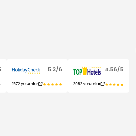
5
5.3
/
6
4.56
/
5
1572
yorumlar
2082
yorumlar