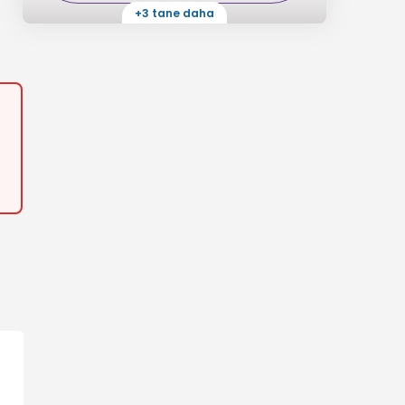
+3 tane daha
Havuz Plaj
A