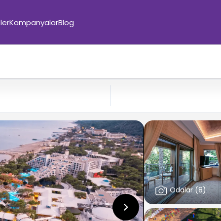
ler
Kampanyalar
Blog
Odalar
(
8
)