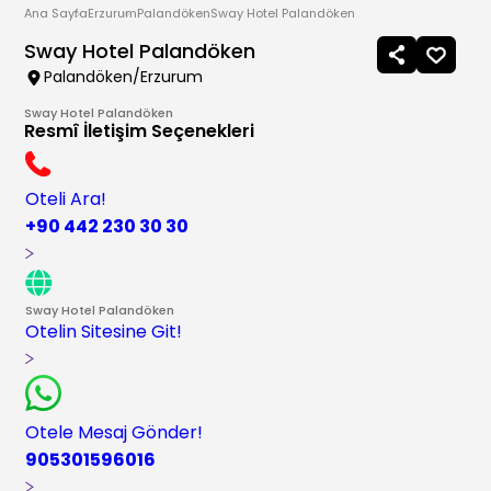
Ana Sayfa
Erzurum
Palandöken
Sway Hotel Palandöken
Sway Hotel Palandöken
Palandöken/Erzurum
Sway Hotel Palandöken
Resmî İletişim Seçenekleri
Oteli Ara!
+90 442 230 30 30
Sway Hotel Palandöken
Otelin Sitesine Git!
Otele Mesaj Gönder!
905301596016