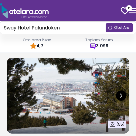
0
Otel Ara
Ortalama Puan
Toplam Yorum
4,7
3.099
(
55
)