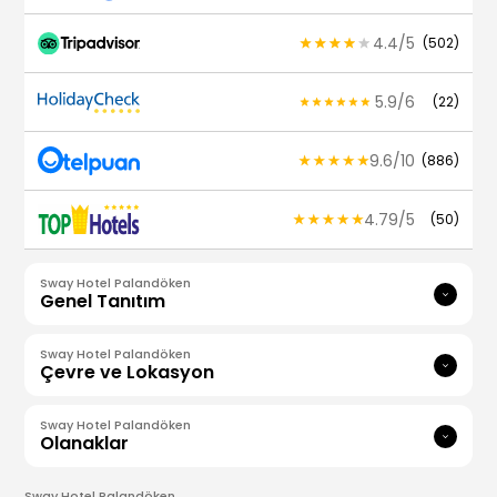
4.4
/
5
(
502
)
5.9
/
6
(
22
)
9.6
/
10
(
886
)
4.79
/
5
(
50
)
Sway Hotel Palandöken
Genel Tanıtım
Sway Hotel Palandöken
Çevre ve Lokasyon
Sway Hotel Palandöken
Olanaklar
Sway Hotel Palandöken