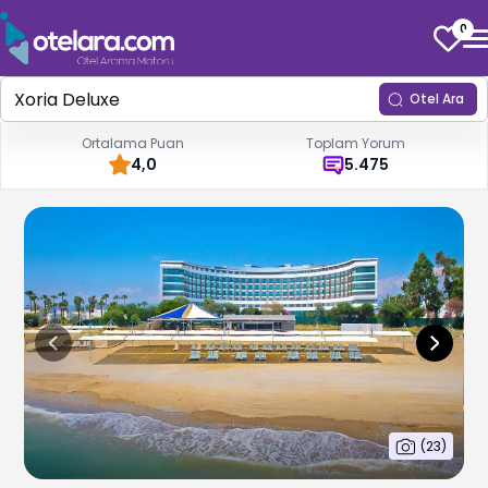
0
Otel Ara
Ortalama Puan
Toplam Yorum
4,0
5.475
(
23
)