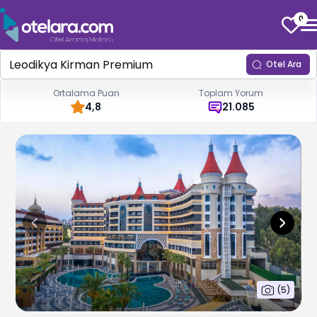
0
Otel Ara
Ortalama Puan
Toplam Yorum
4,8
21.085
(
5
)