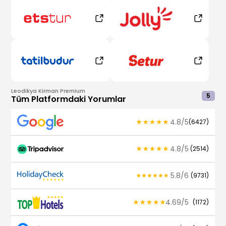
Leodikya Kirman Premium
5
Tüm Platformdaki Yorumlar
4.8
/
5
(
6427
)
4.8
/
5
(
2514
)
5.8
/
6
(
9731
)
4.69
/
5
(
1172
)