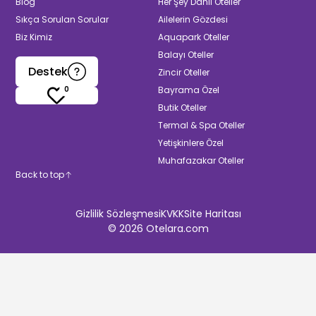
Blog
Her Şey Dahil Oteller
Sıkça Sorulan Sorular
Ailelerin Gözdesi
Biz Kimiz
Aquapark Oteller
Balayı Oteller
Destek
Zincir Oteller
0
Bayrama Özel
Butik Oteller
Termal & Spa Oteller
Yetişkinlere Özel
Muhafazakar Oteller
Back to top
Gizlilik Sözleşmesi
KVKK
Site Haritası
©
2026
Otelara.com