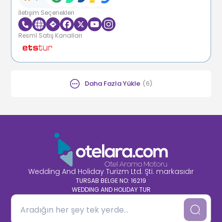
İletişim Seçenekleri
Resmî Satış Kanalları
Daha Fazla Yükle
(
6
)
Wedding And Holiday Turizm Ltd. Şti. markasıdır
TURSAB BELGE NO: 16219
WEDDING AND HOLIDAY TUR