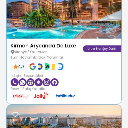
Kirman Arycanda De Luxe
Ultra Her Şey Dahil
Alanya/ Okurcular
Tüm Platformlardaki Yorumlar
4,7
İletişim Seçenekleri
Resmî Satış Kanalları