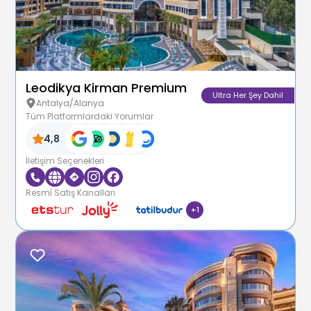
Leodikya Kirman Premium
Ultra Her Şey Dahil
Antalya/Alanya
Tüm Platformlardaki Yorumlar
4,8
İletişim Seçenekleri
Resmî Satış Kanalları
+
1