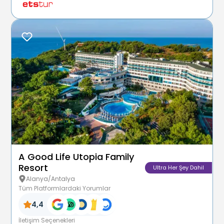
A Good Life Utopia Family
Resort
Ultra Her Şey Dahil
Alanya/Antalya
Tüm Platformlardaki Yorumlar
4,4
İletişim Seçenekleri