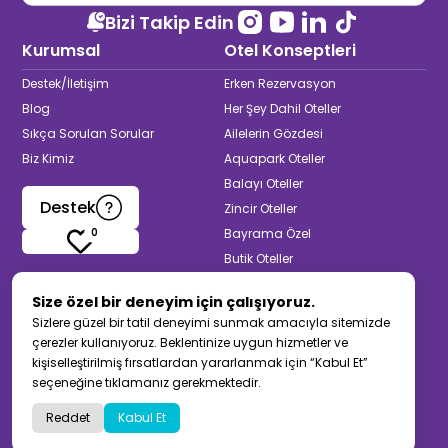
Bizi Takip Edin
Kurumsal
Otel Konseptleri
Destek/İletişim
Erken Rezervasyon
Blog
Her Şey Dahil Oteller
Sıkça Sorulan Sorular
Ailelerin Gözdesi
Biz Kimiz
Aquapark Oteller
Balayı Oteller
Destek
Zincir Oteller
0
Bayrama Özel
Butik Oteller
Termal & Spa Oteller
Size özel bir deneyim için çalışıyoruz.
Yetişkinlere Özel
Sizlere güzel bir tatil deneyimi sunmak amacıyla sitemizde
Muhafazakar Oteller
çerezler kullanıyoruz. Beklentinize uygun hizmetler ve
Back to top
kişiselleştirilmiş fırsatlardan yararlanmak için “Kabul Et”
seçeneğine tıklamanız gerekmektedir.
Gizlilik Sözleşmesi
KVKK
Site Haritası
Reddet
Kabul Et
©
2026
Otelara.com