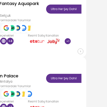
Fantasy Aquapark
Ultra Her Şey Dahil
/Selçuk
formlardaki Yorumlar
Seçenekleri
Resmî Satış Kanalları
+
4
+
1
in Palace
Ultra Her Şey Dahil
Antalya
formlardaki Yorumlar
Seçenekleri
Resmî Satış Kanalları
+
3