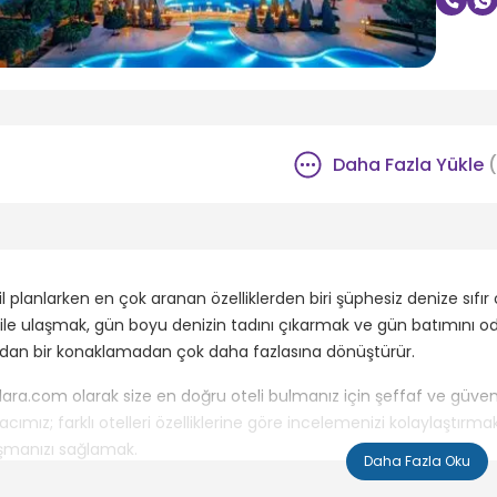
Daha Fazla Yükle
(
il planlarken en çok aranan özelliklerden biri şüphesiz denize sıfı
ile ulaşmak, gün boyu denizin tadını çıkarmak ve gün batımını od
adan bir konaklamadan çok daha fazlasına dönüştürür.
lara.com olarak size en doğru oteli bulmanız için şeffaf ve güveni
cımız; farklı otelleri özelliklerine göre incelemenizi kolaylaştı
şmanızı sağlamak.
Daha Fazla Oku