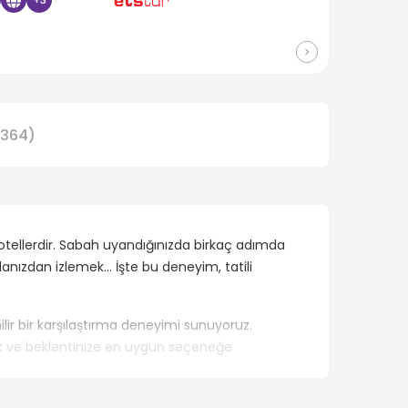
364
)
r otellerdir. Sabah uyandığınızda birkaç adımda
anızdan izlemek… İşte bu deneyim, tatili
lir bir karşılaştırma deneyimi sunuyoruz.
rmak ve beklentinize en uygun seçeneğe