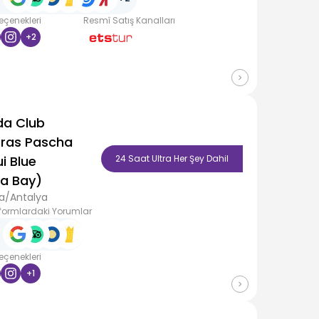
Seçenekleri
Resmî Satış Kanalları
+
2
da Club
ras Pascha
ui Blue
24 Saat Ultra Her Şey Dahil
a Bay)
a/Antalya
formlardaki Yorumlar
Seçenekleri
+
1