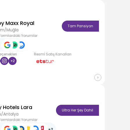
by Maxx Royal
Tam Pansiyon
um/Muğla
formlardaki Yorumlar
Seçenekleri
Resmî Satış Kanalları
+
2
y Hotels Lara
Ultra Her Şey Dahil
u/Antalya
formlardaki Yorumlar
+
2