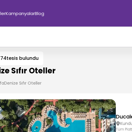
ler
Kampanyalar
Blog
374
tesis bulundu
ze Sıfır Oteller
fa
Denize Sıfır Oteller
Ducal
Kund
Tüm Plat