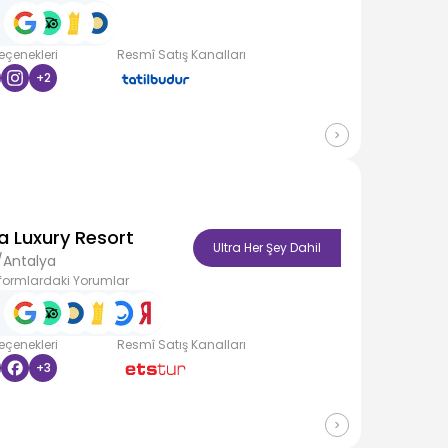
Seçenekleri
Resmî Satış Kanalları
+
2
a Luxury Resort
Ultra Her Şey Dahil
/Antalya
formlardaki Yorumlar
Seçenekleri
Resmî Satış Kanalları
+
3