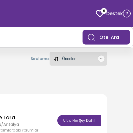
0
Destek
Otel Ara
Sıralama:
e Lara
Ultra Her Şey Dahil
u/Antalya
formlardaki Yorumlar