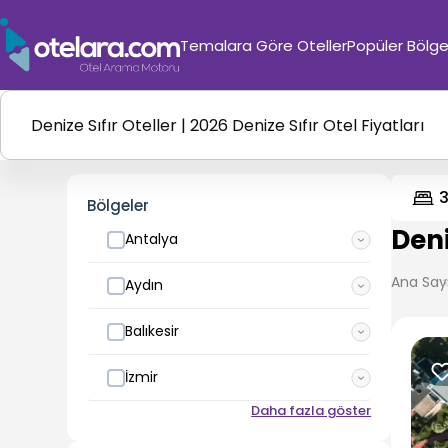
Temalara Göre Oteller
Popüler Bölge
Bölgeler
Deni
Antalya
Ana Say
Aydın
Balıkesir
İzmir
Daha fazla göster