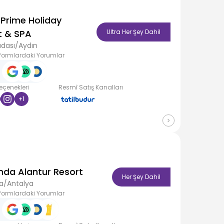
Prime Holiday
t & SPA
Ultra Her Şey Dahil
dası/Aydın
formlardaki Yorumlar
Seçenekleri
Resmî Satış Kanalları
+
1
nda Alantur Resort
Her Şey Dahil
a/Antalya
formlardaki Yorumlar