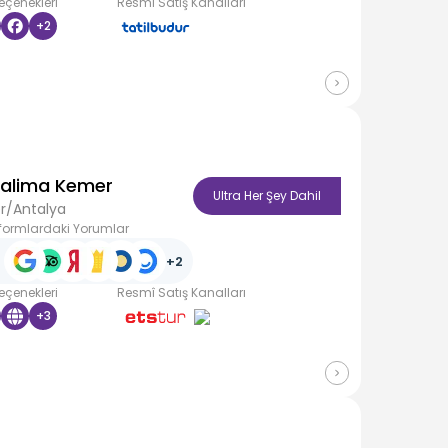
Seçenekleri
Resmî Satış Kanalları
+
2
Salima Kemer
Ultra Her Şey Dahil
r/Antalya
formlardaki Yorumlar
+
2
Seçenekleri
Resmî Satış Kanalları
+
3