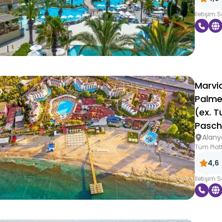
İletişim 
Marvi
Palme
(ex. T
Pasch
Alany
Tüm Plat
4,6
İletişim 