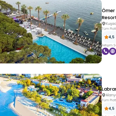
Ömer 
Resor
Kuşaa
Tüm Plat
4,5
İletişim 
Labra
Alany
Tüm Plat
4,5