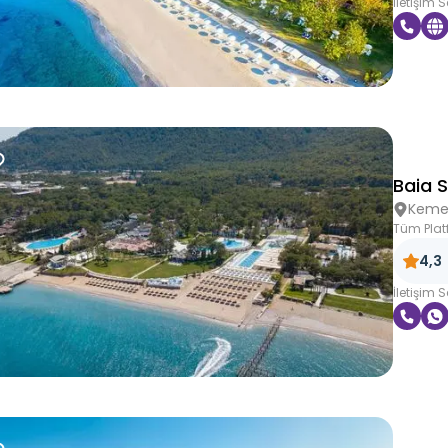
İletişim 
Baia 
Keme
Tüm Plat
4,3
İletişim 