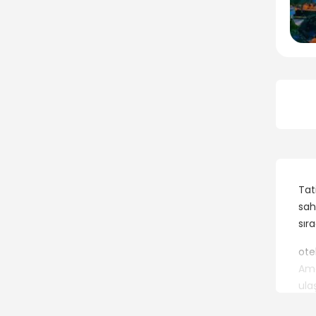
Tat
sah
sır
ote
Ama
ula