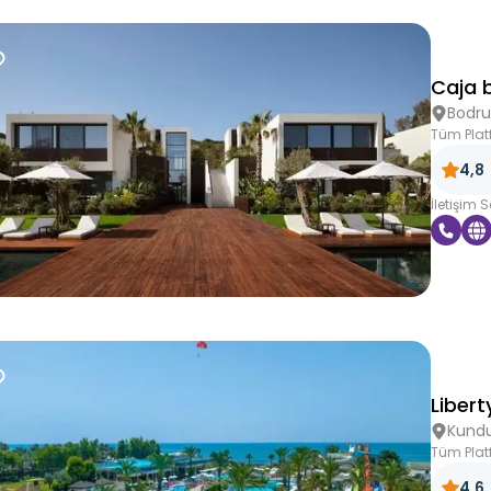
Caja 
Bodr
Tüm Plat
4,8
İletişim 
Libert
Kund
Tüm Plat
4,6