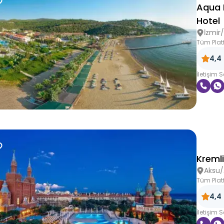
Aqua 
Hotel
İzmir
Tüm Plat
4,4
İletişim 
Kreml
Aksu/
Tüm Plat
4,4
İletişim 