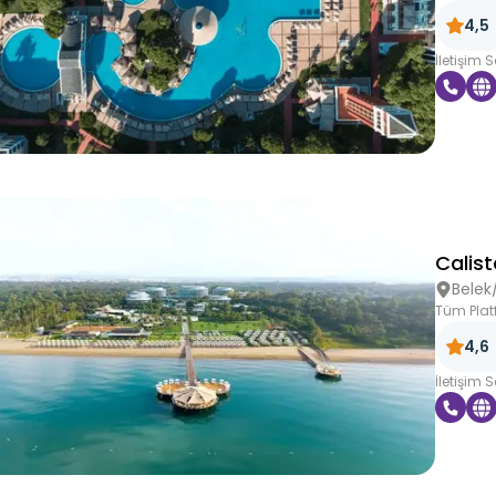
4,5
İletişim 
Calist
Belek
Tüm Plat
4,6
İletişim 